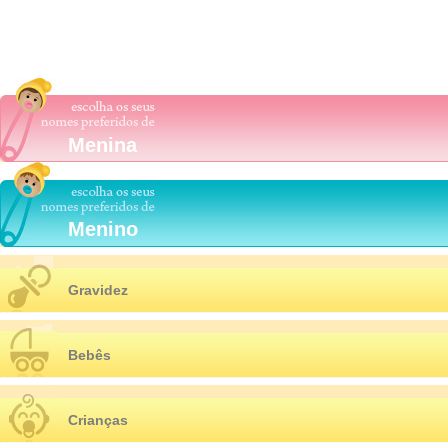
Menina
Menino
Gravidez
Bebês
Crianças