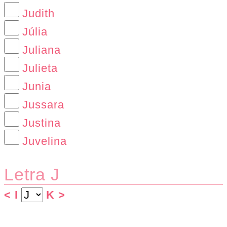
Judith
Júlia
Juliana
Julieta
Junia
Jussara
Justina
Juvelina
Letra J
< I
K >