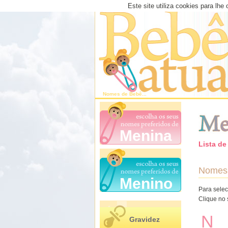
Este site utiliza cookies para lhe
Nomes de
Bebê
...
Menina
Lista d
Nomes 
Menino
Para selec
Clique no
N
Gravidez