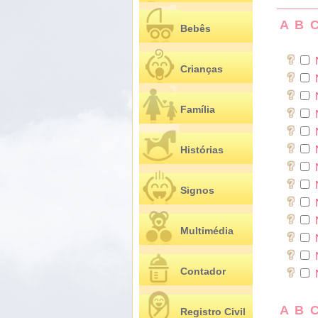
A
B
Bebês
Crianças
N
Família
N
Histórias
N
Signos
N
Multimédia
N
Contador
N
A
B
Registro Civil