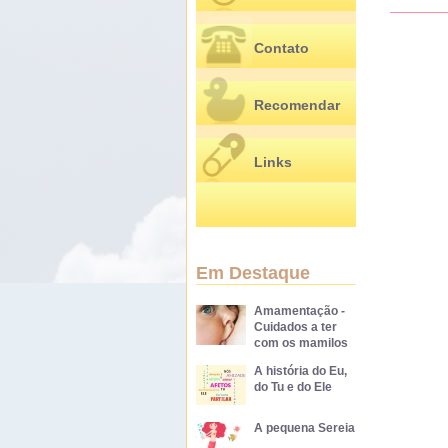
Contato
Recomendar
Links
Em Destaque
Amamentação -
Cuidados a ter
com os mamilos
A história do Eu,
do Tu e do Ele
A pequena Sereia