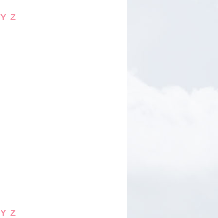
Y
Z
Y
Z