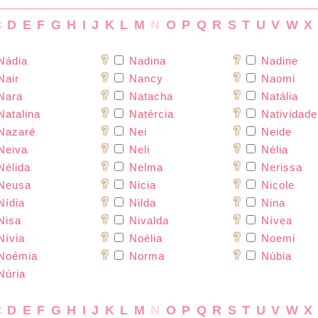
C
D
E
F
G
H
I
J
K
L
M
N
O
P
Q
R
S
T
U
V
W
X
Nádia
Nadina
Nadine
air
Nancy
Naomi
Nara
Natacha
Natália
atalina
Natércia
Natividade
Nazaré
Nei
Neide
Neiva
Neli
Nélia
élida
Nelma
Nerissa
Neusa
Nicia
Nicole
ídia
Nilda
Nina
Nisa
Nivalda
Nívea
ívia
Noélia
Noemi
Noémia
Norma
Núbia
úria
C
D
E
F
G
H
I
J
K
L
M
N
O
P
Q
R
S
T
U
V
W
X