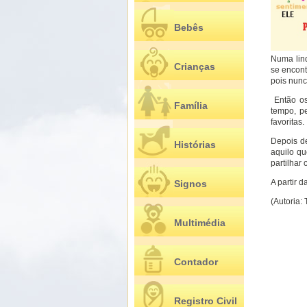
Bebês
Numa lind
Crianças
se encont
pois nunc
Então os
Família
tempo, p
favoritas.
Depois de
Histórias
aquilo q
partilhar
A partir 
Signos
(Autoria:
Multimédia
Contador
Registro Civil