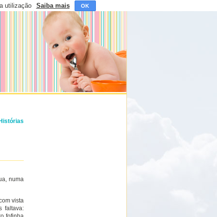
a utilização
Saiba mais
OK
Histórias
ua, numa
com vista
 faltava:
o fofinha