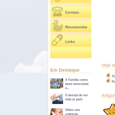
Contato
Recomendar
Links
Veja 
Em Destaque
To
A Família como
R
base emocional
e...
Artigo
O desejo de ser
mãe (e pai!)
Otites nas
crianças