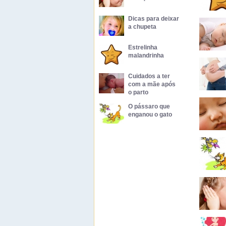
Dicas para deixar
a chupeta
Estrelinha
malandrinha
Cuidados a ter
com a mãe após
o parto
O pássaro que
enganou o gato