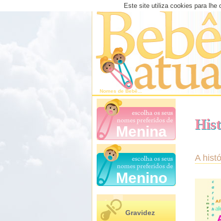
Este site utiliza cookies para lhe
Nomes de
Bebê
...
Hist
Menina
A hist
Menino
Gravidez