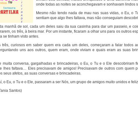
onde todas as noites se aconchegavam e sonhavam lindos 
Mesmo não tendo nada de mau nas suas vidas, o Eu, o Tu
sentiam que algo lhes faltava, mas não conseguiam descobri
a manhã de sol, cada um deles saiu da sua casinha para dar um passeio, e coi
rarem, os três, à beira mar. Por um instante, ficaram a olhar uns para os outros es
a se tinham visto antes.
 três, curiosos em saber quem era cada um deles, começaram a falar todos 
erguntando uns aos outros, quem eram, onde viviam e quais eram as suas bri
 muita conversa, gargalhadas e brincadeiras, o Eu, o Tu e o Ele descobriram f
ue lhes faltava… Eles precisavam de amigos! Precisavam de outros com quem
 os seus afetos, as suas conversas e brincadeiras.
daí, o Eu, o Tu e o Ele, passaram a ser Nós, um grupo de amigos muito unidos e feliz
 Tania Santos)