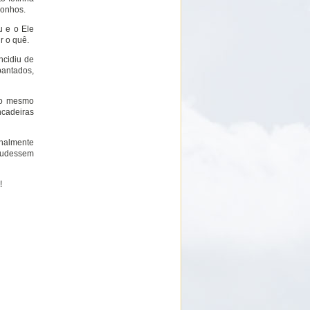
sonhos.
 e o Ele
r o quê.
ncidiu de
pantados,
ao mesmo
ncadeiras
inalmente
 pudessem
!