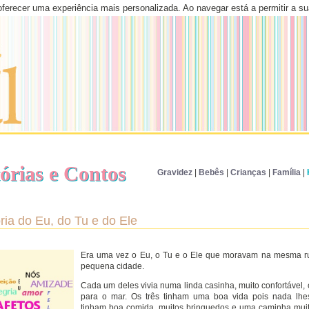
 oferecer uma experiência mais personalizada. Ao navegar está a permitir a su
órias e Contos
Gravidez
|
Bebês
|
Crianças
|
Família
|
ória do Eu, do Tu e do Ele
Era uma vez o Eu, o Tu e o Ele que moravam na mesma r
pequena cidade.
Cada um deles vivia numa linda casinha, muito confortável, 
para o mar. Os três tinham uma boa vida pois nada lhes
tinham boa comida, muitos brinquedos e uma caminha muit