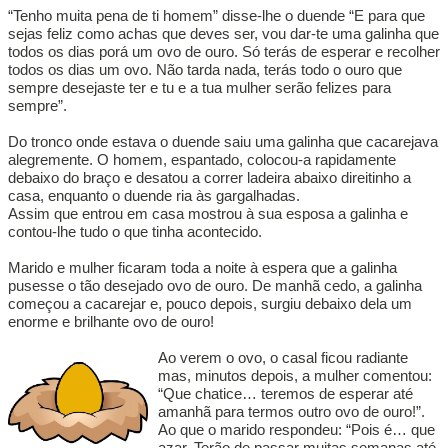
“Tenho muita pena de ti homem” disse-lhe o duende “E para que
sejas feliz como achas que deves ser, vou dar-te uma galinha que
todos os dias porá um ovo de ouro. Só terás de esperar e recolher
todos os dias um ovo. Não tarda nada, terás todo o ouro que
sempre desejaste ter e tu e a tua mulher serão felizes para
sempre”.
Do tronco onde estava o duende saiu uma galinha que cacarejava
alegremente. O homem, espantado, colocou-a rapidamente
debaixo do braço e desatou a correr ladeira abaixo direitinho a
casa, enquanto o duende ria às gargalhadas.
Assim que entrou em casa mostrou à sua esposa a galinha e
contou-lhe tudo o que tinha acontecido.
Marido e mulher ficaram toda a noite à espera que a galinha
pusesse o tão desejado ovo de ouro. De manhã cedo, a galinha
começou a cacarejar e, pouco depois, surgiu debaixo dela um
enorme e brilhante ovo de ouro!
Ao verem o ovo, o casal ficou radiante
mas, minutos depois, a mulher comentou:
“Que chatice… teremos de esperar até
amanhã para termos outro ovo de ouro!”.
Ao que o marido respondeu: “Pois é… que
azar. Terão de passar muitas semanas até