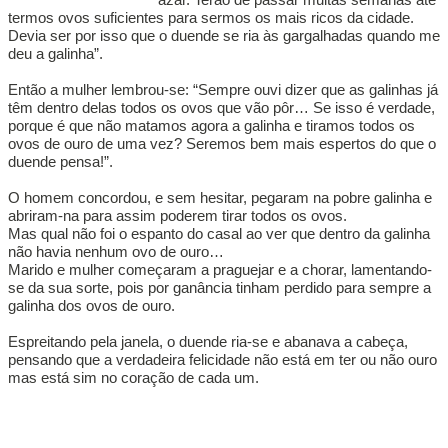
termos ovos suficientes para sermos os mais ricos da cidade.
Devia ser por isso que o duende se ria às gargalhadas quando me
deu a galinha”.
Então a mulher lembrou-se: “Sempre ouvi dizer que as galinhas já
têm dentro delas todos os ovos que vão pôr… Se isso é verdade,
porque é que não matamos agora a galinha e tiramos todos os
ovos de ouro de uma vez? Seremos bem mais espertos do que o
duende pensa!”.
O homem concordou, e sem hesitar, pegaram na pobre galinha e
abriram-na para assim poderem tirar todos os ovos.
Mas qual não foi o espanto do casal ao ver que dentro da galinha
não havia nenhum ovo de ouro…
Marido e mulher começaram a praguejar e a chorar, lamentando-
se da sua sorte, pois por ganância tinham perdido para sempre a
galinha dos ovos de ouro.
Espreitando pela janela, o duende ria-se e abanava a cabeça,
pensando que a verdadeira felicidade não está em ter ou não ouro
mas está sim no coração de cada um.