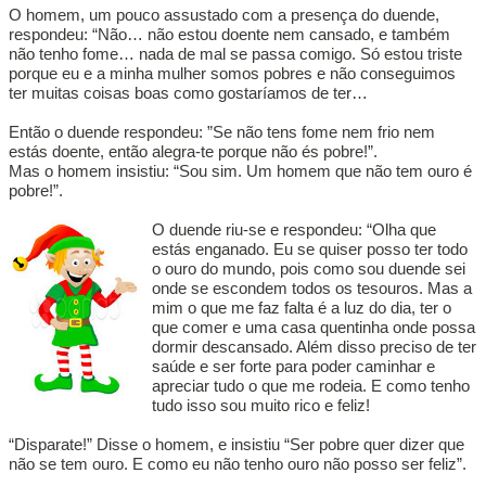
O homem, um pouco assustado com a presença do duende,
respondeu: “Não… não estou doente nem cansado, e também
não tenho fome… nada de mal se passa comigo. Só estou triste
porque eu e a minha mulher somos pobres e não conseguimos
ter muitas coisas boas como gostaríamos de ter…
Então o duende respondeu: ”Se não tens fome nem frio nem
estás doente, então alegra-te porque não és pobre!”.
Mas o homem insistiu: “Sou sim. Um homem que não tem ouro é
pobre!”.
O duende riu-se e respondeu: “Olha que
estás enganado. Eu se quiser posso ter todo
o ouro do mundo, pois como sou duende sei
onde se escondem todos os tesouros. Mas a
mim o que me faz falta é a luz do dia, ter o
que comer e uma casa quentinha onde possa
dormir descansado. Além disso preciso de ter
saúde e ser forte para poder caminhar e
apreciar tudo o que me rodeia. E como tenho
tudo isso sou muito rico e feliz!
“Disparate!” Disse o homem, e insistiu “Ser pobre quer dizer que
não se tem ouro. E como eu não tenho ouro não posso ser feliz”.