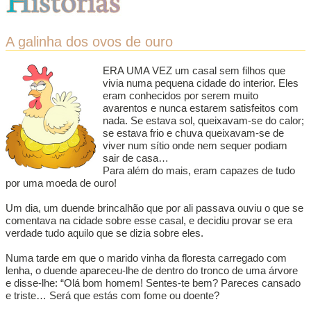
A galinha dos ovos de ouro
ERA UMA VEZ um casal sem filhos que
vivia numa pequena cidade do interior. Eles
eram conhecidos por serem muito
avarentos e nunca estarem satisfeitos com
nada. Se estava sol, queixavam-se do calor;
se estava frio e chuva queixavam-se de
viver num sítio onde nem sequer podiam
sair de casa…
Para além do mais, eram capazes de tudo
por uma moeda de ouro!
Um dia, um duende brincalhão que por ali passava ouviu o que se
comentava na cidade sobre esse casal, e decidiu provar se era
verdade tudo aquilo que se dizia sobre eles.
Numa tarde em que o marido vinha da floresta carregado com
lenha, o duende apareceu-lhe de dentro do tronco de uma árvore
e disse-lhe: “Olá bom homem! Sentes-te bem? Pareces cansado
e triste… Será que estás com fome ou doente?