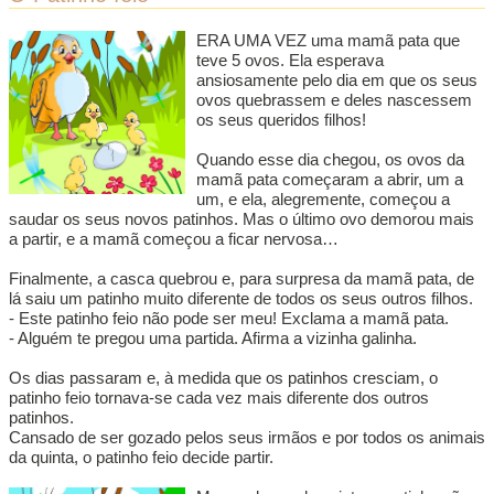
ERA UMA VEZ uma mamã pata que
teve 5 ovos. Ela esperava
ansiosamente pelo dia em que os seus
ovos quebrassem e deles nascessem
os seus queridos filhos!
Quando esse dia chegou, os ovos da
mamã pata começaram a abrir, um a
um, e ela, alegremente, começou a
saudar os seus novos patinhos. Mas o último ovo demorou mais
a partir, e a mamã começou a ficar nervosa…
Finalmente, a casca quebrou e, para surpresa da mamã pata, de
lá saiu um patinho muito diferente de todos os seus outros filhos.
- Este patinho feio não pode ser meu! Exclama a mamã pata.
- Alguém te pregou uma partida. Afirma a vizinha galinha.
Os dias passaram e, à medida que os patinhos cresciam, o
patinho feio tornava-se cada vez mais diferente dos outros
patinhos.
Cansado de ser gozado pelos seus irmãos e por todos os animais
da quinta, o patinho feio decide partir.