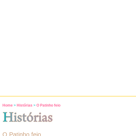
Home
>
Histórias
>
O Patinho feio
O Patinho feio